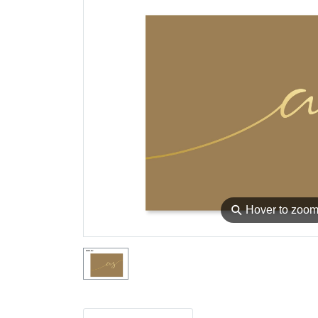
⚲
Hover to zoo