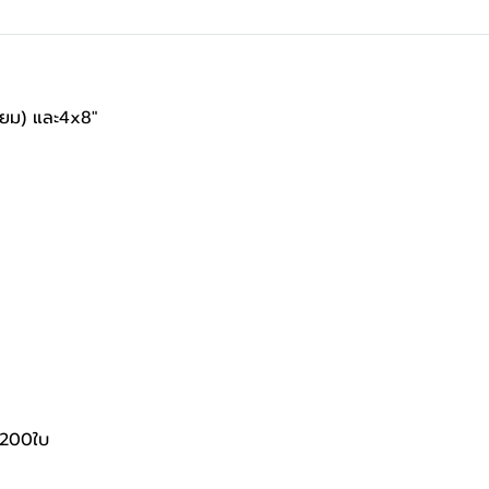
ิยม) และ4x8"
 200ใบ